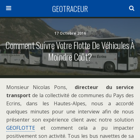
GEOTRACEUR
17 Octobre 2016
Comment Suivre Votre Flotte De Véhicules À
Moindre Coût?
Monsieur Nicolas Pons,
directeur du service
transport
de la collectivité de communes du Pays des
Ecrins, dans les Hautes-Alpes, nous a accordé
quelques minutes pour une interview afin de nous
présenter son expérience client avec notre solution
GEOFLOTTE
et comment cela a pu impacter
positivement son activité. Tous les bus navettes de sa