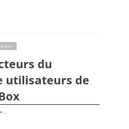
raceur
cteurs du
 utilisateurs de
cBox
» …