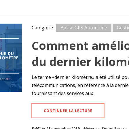
Catégorie :
Balise GPS Autonome
Gesti
Comment amélior
du dernier kilom
Le terme «dernier kilomètre» a été utilisé po
télécommunications, en référence à la derni
fournissant des services aux
CONTINUER LA LECTURE
Publié le
21 novembre 2019
Rédigé par
Simon Ferran