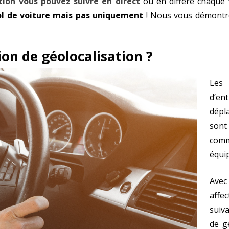
tion vous pouvez suivre en direct
ou en différé chaque 
vol de voiture mais pas uniquement
! Nous vous démontro
ion de géolocalisation ?
Les 
d’ent
dépl
sont
comm
équip
Avec
affe
suiva
de g