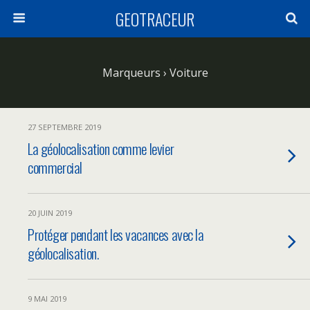
GEOTRACEUR
Marqueurs › Voiture
27 SEPTEMBRE 2019
La géolocalisation comme levier
commercial
20 JUIN 2019
Protéger pendant les vacances avec la
géolocalisation.
9 MAI 2019