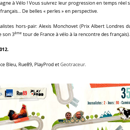
gne à Vélo ! Vous suivrez leur progression en temps réel 
 français… De belles « perles » en perspective.
listes hors-pair: Alexis Monchovet (Prix Albert Londres d
ème
e son 3
tour de France à vélo à la rencontre des français).
012.
nce Bleu, Rue89, PlayProd et
Geotraceur
.